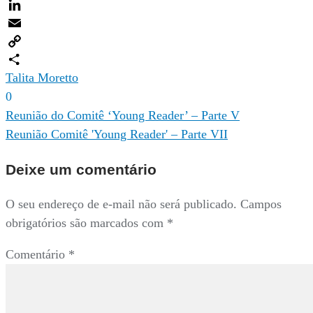
Twitter
LinkedIn
Email
Copy
Link
Compartilhar
Talita Moretto
0
Navegação
Reunião do Comitê ‘Young Reader’ – Parte V
Reunião Comitê 'Young Reader' – Parte VII
de
Post
Deixe um comentário
O seu endereço de e-mail não será publicado.
Campos
obrigatórios são marcados com
*
Comentário
*