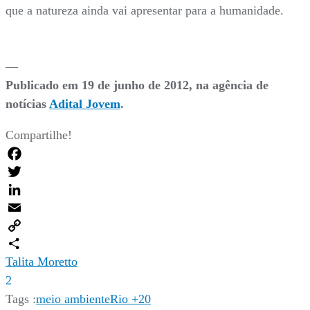
que a natureza ainda vai apresentar para a humanidade.
—
Publicado em 19 de junho de 2012, na agência de
notícias
Adital Jovem
.
Compartilhe!
Facebook
Twitter
LinkedIn
Email
Copy
Link
Compartilhar
Talita Moretto
2
Tags :
meio ambiente
Rio +20