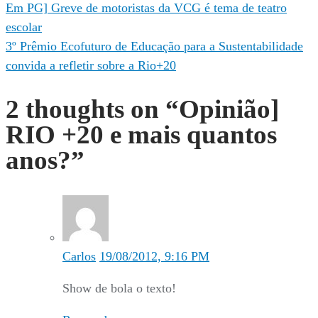
Navegação
Em PG] Greve de motoristas da VCG é tema de teatro
escolar
de
3º Prêmio Ecofuturo de Educação para a Sustentabilidade
Post
convida a refletir sobre a Rio+20
2 thoughts on “
Opinião]
RIO +20 e mais quantos
anos?
”
Carlos
19/08/2012, 9:16 PM
Show de bola o texto!