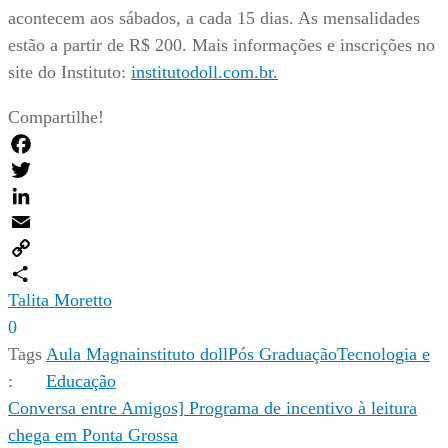
acontecem aos sábados, a cada 15 dias. As mensalidades
estão a partir de R$ 200. Mais informações e inscrições no
site do Instituto:
institutodoll.com.br.
Compartilhe!
Facebook
Twitter
LinkedIn
Email
Copy
Link
Compartilhar
Talita Moretto
0
Tags
Aula Magna
instituto doll
Pós Graduação
Tecnologia e
:
Educação
Navegação
Conversa entre Amigos] Programa de incentivo à leitura
chega em Ponta Grossa
de