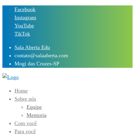
Skip
Facebook
to
Instagram
content
YouTube
TikTok
Sala Aberta Edu
contato@salaaberta.com
Mogi das Cruzes-SP
Home
Sobre nós
Equipe
Mentoria
Com você
Para você