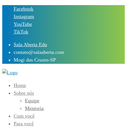
Skip
Facebook
to
Instagram
content
YouTube
TikTok
Sala Aberta Edu
contato@salaaberta.com
Mogi das Cruzes-SP
Home
Sobre nós
Equipe
Mentoria
Com você
Para você