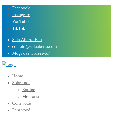
Skip
Facebook
to
Instagram
content
YouTube
TikTok
Sala Aberta Edu
contato@salaaberta.com
Mogi das Cruzes-SP
Home
Sobre nós
Equipe
Mentoria
Com você
Para você