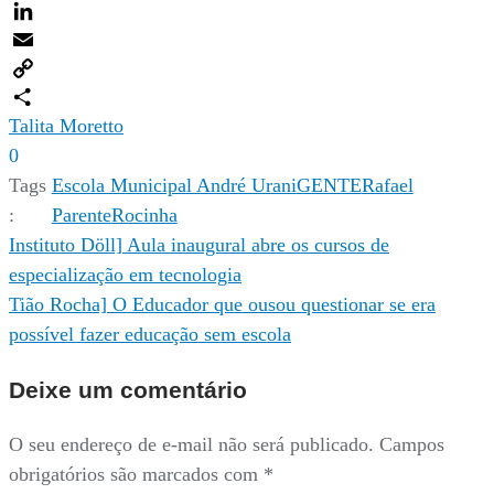
Twitter
LinkedIn
Email
Copy
Link
Compartilhar
Talita Moretto
0
Tags
Escola Municipal André Urani
GENTE
Rafael
:
Parente
Rocinha
Navegação
Instituto Döll] Aula inaugural abre os cursos de
especialização em tecnologia
de
Tião Rocha] O Educador que ousou questionar se era
Post
possível fazer educação sem escola
Deixe um comentário
O seu endereço de e-mail não será publicado.
Campos
obrigatórios são marcados com
*