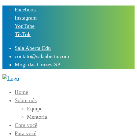
Skip
Facebook
to
Instagram
content
YouTube
TikTok
Sala Aberta Edu
contato@salaaberta.com
Mogi das Cruzes-SP
Home
Sobre nós
Equipe
Mentoria
Com você
Para você