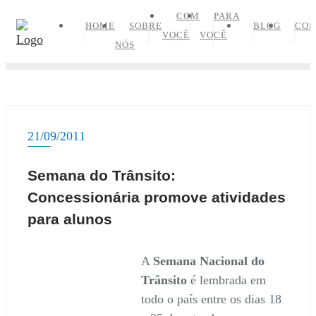
Skip
COM
PARA
HOME
SOBRE
BLOG
CON
to
VOCÊ
VOCÊ
NÓS
content
21/09/2011
Semana do Trânsito:
Concessionária promove atividades
para alunos
A
Semana Nacional do
Trânsito
é lembrada em
todo o país entre os dias 18