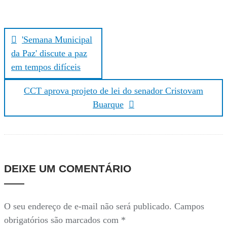
a
Navegação
r
de
'Semana Municipal
Post
da Paz' discute a paz
em tempos difíceis
CCT aprova projeto de lei do senador Cristovam
Buarque
DEIXE UM COMENTÁRIO
O seu endereço de e-mail não será publicado.
Campos
obrigatórios são marcados com
*