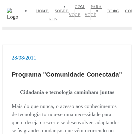
Skip
COM
PARA
HOME
SOBRE
BLOG
CON
to
VOCÊ
VOCÊ
NÓS
content
28/08/2011
Programa "Comunidade Conectada"
Cidadania e tecnologia caminham juntas
Mais do que nunca, o acesso aos conhecimentos
de tecnologia tornou-se uma necessidade para
quem deseja crescer e se desenvolver, adaptando-
se às grandes mudanças que vêm ocorrendo no