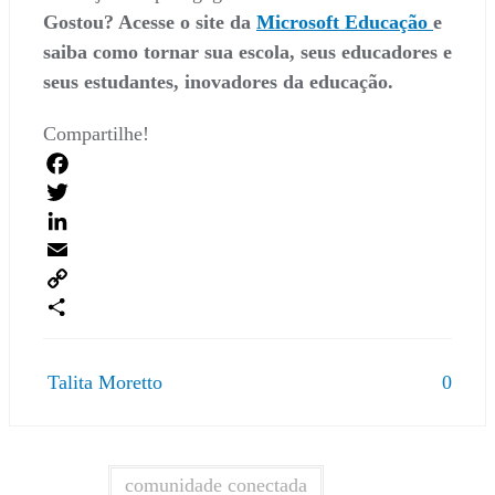
Gostou? Acesse o site da
Microsoft Educação
e
saiba como tornar sua escola, seus educadores e
seus estudantes, inovadores da educação.
Compartilhe!
F
a
T
c
w
L
e
i
i
E
b
t
n
m
C
o
t
k
a
o
C
o
e
e
i
p
o
Talita Moretto
0
k
r
d
l
y
m
I
L
p
n
i
a
n
r
comunidade conectada