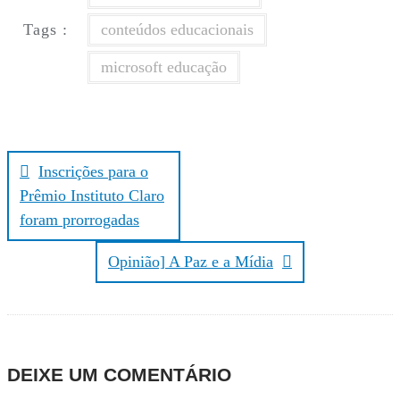
k
t
Tags :
conteúdos educacionais
i
l
microsoft educação
h
a
r
Navegação
de
Inscrições para o
Post
Prêmio Instituto Claro
foram prorrogadas
Opinião] A Paz e a Mídia
DEIXE UM COMENTÁRIO