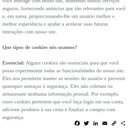
você interage com nosso site, mantendo nossos serviços
seguros, fornecendo anúncios que são relevantes para você
e, em suma, proporcionando-lhe um usuário melhor e
melhor experiência e ajudar a acelerar suas futuras
interações com nosso site.
Que tipos de cookies nós usamos?
Essencial:
Alguns cookies são essenciais para que você
possa experimentar todas as funcionalidades do nosso site.
Eles nos permitem manter as sessões do usuário e prevenir
quaisquer ameaças à segurança. Eles não coletam ou
armazenam nenhuma informação pessoal. Por exemplo,
esses cookies permitem que você faça login em sua conta,
adicione produtos à sua cesta e finalize a compra com
segurança.
Facebook
Twitter
LinkedIn
Email
Copy
C
Link