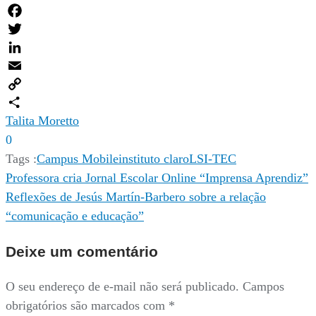
Facebook
Twitter
LinkedIn
Email
Copy
Link
Compartilhar
Talita Moretto
0
Tags :
Campus Mobile
instituto claro
LSI-TEC
Navegação
Professora cria Jornal Escolar Online “Imprensa Aprendiz”
Reflexões de Jesús Martín-Barbero sobre a relação
de
“comunicação e educação”
Post
Deixe um comentário
O seu endereço de e-mail não será publicado.
Campos
obrigatórios são marcados com
*