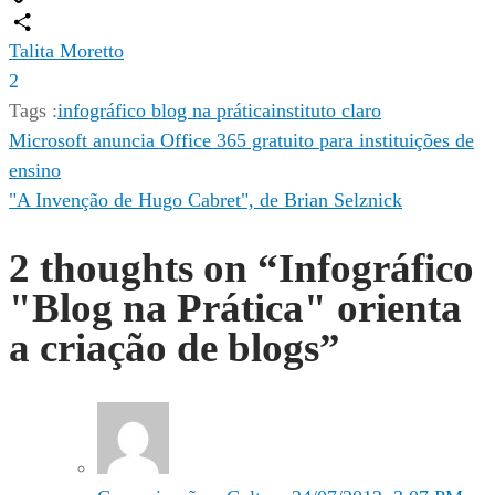
Copy
Link
Compartilhar
Talita Moretto
2
Tags :
infográfico blog na prática
instituto claro
Navegação
Microsoft anuncia Office 365 gratuito para instituições de
ensino
de
"A Invenção de Hugo Cabret", de Brian Selznick
Post
2 thoughts on “
Infográfico
"Blog na Prática" orienta
a criação de blogs
”