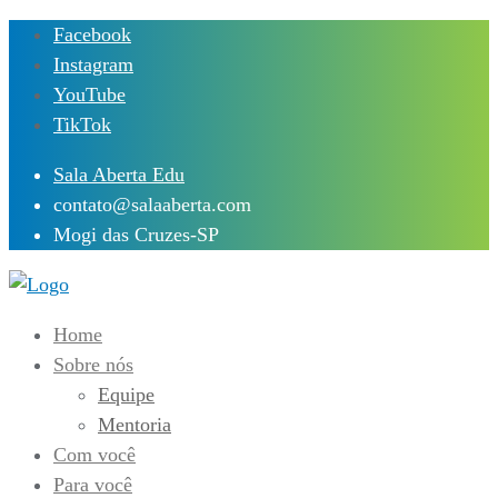
Skip
Facebook
to
Instagram
content
YouTube
TikTok
Sala Aberta Edu
contato@salaaberta.com
Mogi das Cruzes-SP
Home
Sobre nós
Equipe
Mentoria
Com você
Para você