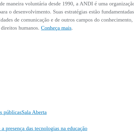
 maneira voluntária desde 1990, a ANDI é uma organização 
 para o desenvolvimento. Suas estratégias estão fundamentada
culdades de comunicação e de outros campos do conhecimento, 
s direitos humanos.
Conheça mais
.
as públicas
Sala Aberta
a presença das tecnologias na educação