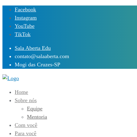
Skip
Facebook
to
Instagram
content
YouTube
TikTok
Sala Aberta Edu
contato@salaaberta.com
Mogi das Cruzes-SP
Home
Sobre nós
Equipe
Mentoria
Com você
Para você