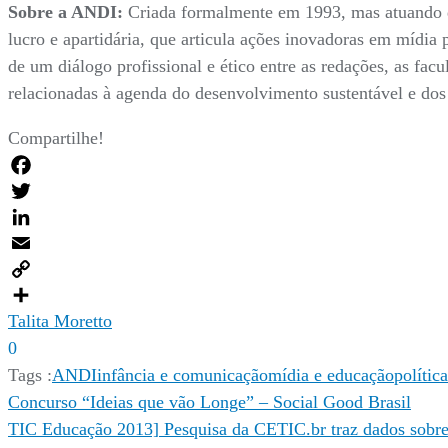
Sobre a ANDI:
Criada formalmente em 1993, mas atuando de
lucro e apartidária, que articula ações inovadoras em mídia
de um diálogo profissional e ético entre as redações, as fa
relacionadas à agenda do desenvolvimento sustentável e do
Compartilhe!
Facebook
Twitter
LinkedIn
Email
Copy
Link
Compartilhar
Talita Moretto
0
Tags :
ANDI
infância e comunicação
mídia e educação
polític
Navegação
Concurso “Ideias que vão Longe” – Social Good Brasil
TIC Educação 2013] Pesquisa da CETIC.br traz dados sobre 