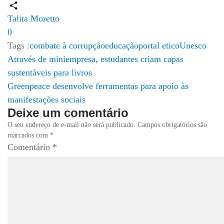
Copy
Link
Compartilhar
Talita Moretto
0
Tags :
combate à corrupção
educação
portal etico
Unesco
Navegação
Através de miniempresa, estudantes criam capas
sustentáveis para livros
de
Greenpeace desenvolve ferramentas para apoio às
Post
manifestações sociais
Deixe um comentário
O seu endereço de e-mail não será publicado.
Campos obrigatórios são
marcados com
*
Comentário
*