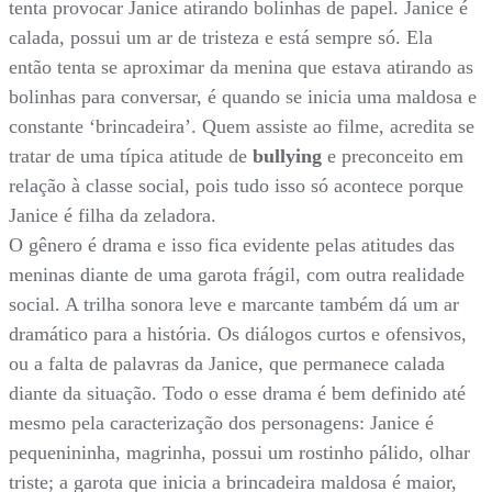
tenta provocar Janice atirando bolinhas de papel. Janice é
calada, possui um ar de tristeza e está sempre só. Ela
então tenta se aproximar da menina que estava atirando as
bolinhas para conversar, é quando se inicia uma maldosa e
constante ‘brincadeira’. Quem assiste ao filme, acredita se
tratar de uma típica atitude de
bullying
e preconceito em
relação à classe social, pois tudo isso só acontece porque
Janice é filha da zeladora.
O gênero é drama e isso fica evidente pelas atitudes das
meninas diante de uma garota frágil, com outra realidade
social. A trilha sonora leve e marcante também dá um ar
dramático para a história. Os diálogos curtos e ofensivos,
ou a falta de palavras da Janice, que permanece calada
diante da situação. Todo o esse drama é bem definido até
mesmo pela caracterização dos personagens: Janice é
pequenininha, magrinha, possui um rostinho pálido, olhar
triste; a garota que inicia a brincadeira maldosa é maior,