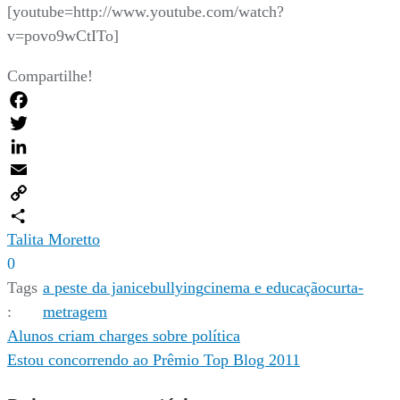
[youtube=http://www.youtube.com/watch?
v=povo9wCtITo]
Compartilhe!
Facebook
Twitter
LinkedIn
Email
Copy
Link
Compartilhar
Talita Moretto
0
Tags
a peste da janice
bullying
cinema e educação
curta-
:
metragem
Navegação
Alunos criam charges sobre política
Estou concorrendo ao Prêmio Top Blog 2011
de