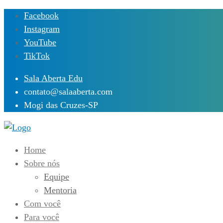
Skip
Facebook
to
Instagram
content
YouTube
TikTok
Sala Aberta Edu
contato@salaaberta.com
Mogi das Cruzes-SP
Home
Sobre nós
Equipe
Mentoria
Com você
Para você