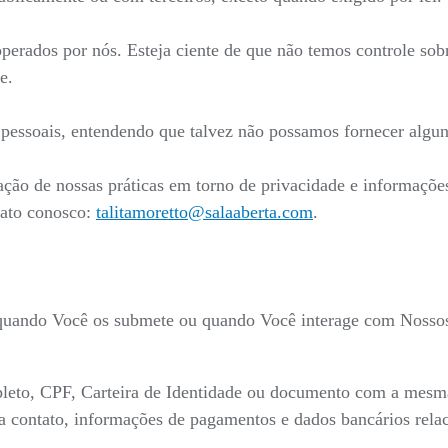
 operados por nós. Esteja ciente de que não temos controle sob
e.
s pessoais, entendendo que talvez não possamos fornecer algun
ação de nossas práticas em torno de privacidade e informaçõ
tato conosco:
talitamoretto@salaaberta.com
.
 quando Você os submete ou quando Você interage com Nossos 
eto, CPF, Carteira de Identidade ou documento com a mesma v
para contato, informações de pagamentos e dados bancários re