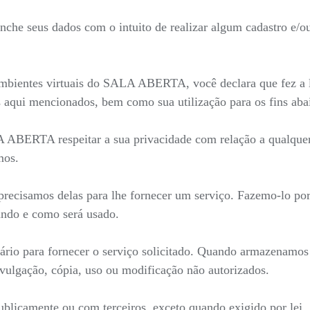
he seus dados com o intuito de realizar algum cadastro e/ou 
mbientes virtuais do SALA ABERTA, você declara que fez a le
 aqui mencionados, bem como sua utilização para os fins aba
LA ABERTA respeitar a sua privacidade com relação a qualque
mos.
recisamos delas para lhe fornecer um serviço. Fazemo-lo por
ndo e como será usado.
ário para fornecer o serviço solicitado. Quando armazenamo
ivulgação, cópia, uso ou modificação não autorizados.
blicamente ou com terceiros, exceto quando exigido por lei.