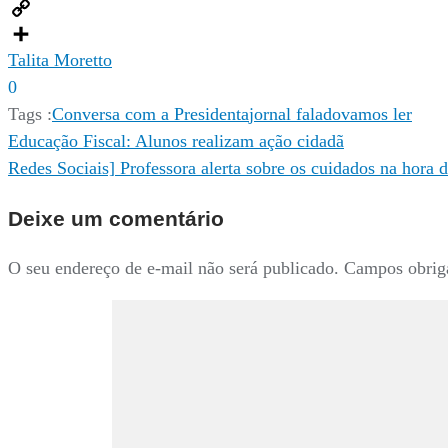
Email
Copy
Link
Compartilhar
Talita Moretto
0
Tags :
Conversa com a Presidenta
jornal falado
vamos ler
Navegação
Educação Fiscal: Alunos realizam ação cidadã
Redes Sociais] Professora alerta sobre os cuidados na hora d
de
Deixe um comentário
Post
O seu endereço de e-mail não será publicado.
Campos obrig