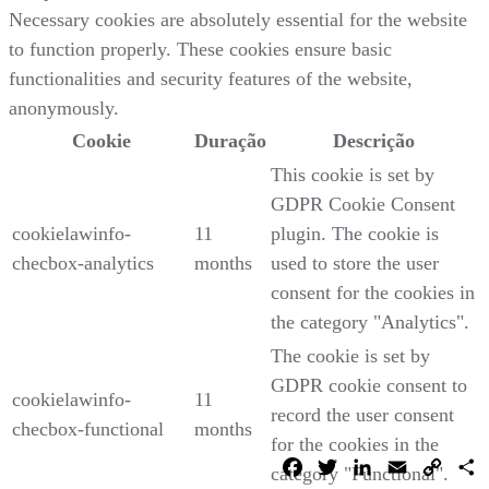
Necessary cookies are absolutely essential for the website
to function properly. These cookies ensure basic
functionalities and security features of the website,
anonymously.
Cookie
Duração
Descrição
This cookie is set by
GDPR Cookie Consent
cookielawinfo-
11
plugin. The cookie is
checbox-analytics
months
used to store the user
consent for the cookies in
the category "Analytics".
The cookie is set by
GDPR cookie consent to
cookielawinfo-
11
record the user consent
checbox-functional
months
for the cookies in the
Facebook
Twitter
LinkedIn
Email
Copy
C
category "Functional".
Link