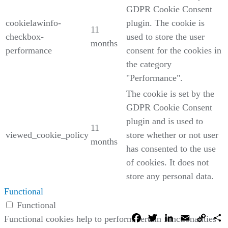
GDPR Cookie Consent
cookielawinfo-
plugin. The cookie is
11
checkbox-
used to store the user
months
performance
consent for the cookies in
the category
"Performance".
The cookie is set by the
GDPR Cookie Consent
plugin and is used to
11
viewed_cookie_policy
store whether or not user
months
has consented to the use
of cookies. It does not
store any personal data.
Functional
Functional
Facebook
Twitter
LinkedIn
Email
Copy
C
Functional cookies help to perform certain functionalities
Link