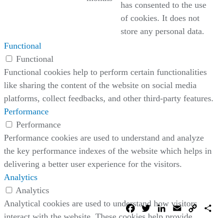
has consented to the use
of cookies. It does not
store any personal data.
Functional
Functional
Functional cookies help to perform certain functionalities
like sharing the content of the website on social media
platforms, collect feedbacks, and other third-party features.
Performance
Performance
Performance cookies are used to understand and analyze
the key performance indexes of the website which helps in
delivering a better user experience for the visitors.
Analytics
Analytics
Analytical cookies are used to understand how visitors
Facebook
Twitter
LinkedIn
Email
Copy
C
Link
interact with the website. These cookies help provide