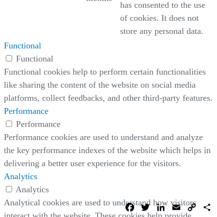
has consented to the use
of cookies. It does not
store any personal data.
Functional
Functional
Functional cookies help to perform certain functionalities
like sharing the content of the website on social media
platforms, collect feedbacks, and other third-party features.
Performance
Performance
Performance cookies are used to understand and analyze
the key performance indexes of the website which helps in
delivering a better user experience for the visitors.
Analytics
Analytics
Analytical cookies are used to understand how visitors
Facebook
Twitter
LinkedIn
Email
Copy
C
Link
interact with the website. These cookies help provide