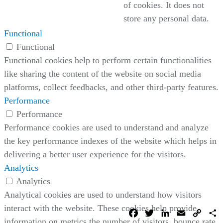
of cookies. It does not
store any personal data.
Functional
Functional
Functional cookies help to perform certain functionalities
like sharing the content of the website on social media
platforms, collect feedbacks, and other third-party features.
Performance
Performance
Performance cookies are used to understand and analyze
the key performance indexes of the website which helps in
delivering a better user experience for the visitors.
Analytics
Analytics
Analytical cookies are used to understand how visitors
interact with the website. These cookies help provide
Facebook
Twitter
LinkedIn
Email
Copy
C
Link
information on metrics the number of visitors, bounce rate,