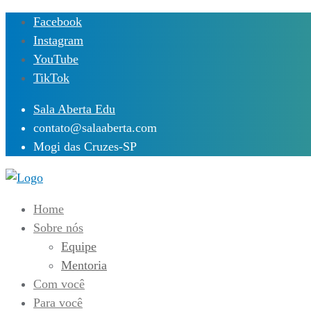
Skip
Facebook
to
Instagram
content
YouTube
TikTok
Sala Aberta Edu
contato@salaaberta.com
Mogi das Cruzes-SP
Home
Sobre nós
Equipe
Mentoria
Com você
Para você