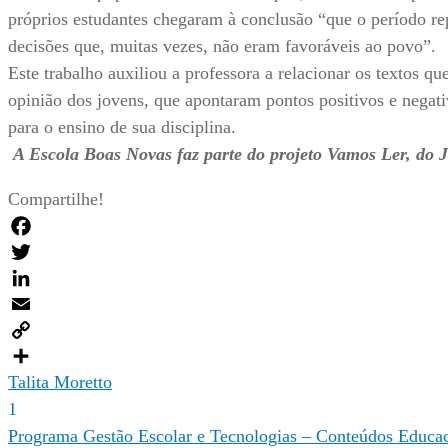
próprios estudantes chegaram à conclusão “que o período re
decisões que, muitas vezes, não eram favoráveis ao povo”.
Este trabalho auxiliou a professora a relacionar os textos qu
opinião dos jovens, que apontaram pontos positivos e negat
para o ensino de sua disciplina.
A Escola Boas Novas faz parte do projeto Vamos Ler, do 
Compartilhe!
Facebook
Twitter
LinkedIn
Email
Copy
Link
Compartilhar
Talita Moretto
1
Navegação
Programa Gestão Escolar e Tecnologias – Conteúdos Educac