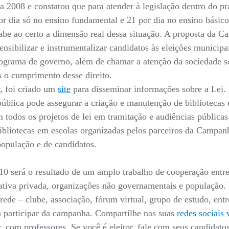
2008 e constatou que para atender à legislação dentro do pra
or dia só no ensino fundamental e 21 por dia no ensino básico
sabe ao certo a dimensão real dessa situação. A proposta da
sensibilizar e instrumentalizar candidatos às eleições municip
rograma de governo, além de chamar a atenção da sociedade so
s o cumprimento desse direito.
o, foi criado um
site
para disseminar informações sobre a Lei. 
ública pode assegurar a criação e manutenção de bibliotecas 
 todos os projetos de lei em tramitação e audiências pública
ibliotecas em escolas organizadas pelos parceiros da Campa
população e de candidatos.
/10 será o resultado de um amplo trabalho de cooperação entr
iativa privada, organizações não governamentais e população.
rede – clube, associação, fórum virtual, grupo de estudo, entr
 participar da campanha. Compartilhe nas suas
redes sociais 
r, com professores. Se você é eleitor, fale com seus candidatos