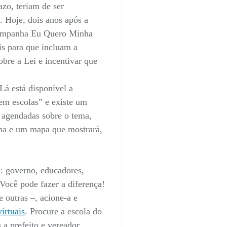
zo, teriam de ser
. Hoje, dois anos após a
 Campanha Eu Quero Minha
ais para que incluam a
bre a Lei e incentivar que
Lá está disponível a
em escolas” e existe um
s agendadas sobre o tema,
nha e um mapa que mostrará,
e: governo, educadores,
 Você pode fazer a diferença!
e outras –, acione-a e
virtuais
. Procure a escola do
 a prefeito e vereador.