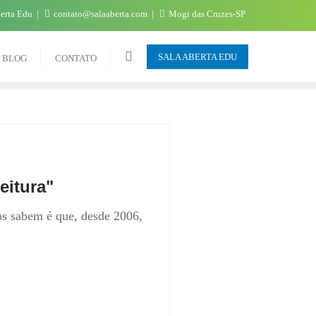
berta Edu
contato@salaaberta.com
Mogi das Cruzes-SP
SALA ABERTA EDU
BLOG
CONTATO
eitura"
os sabem é que, desde 2006,