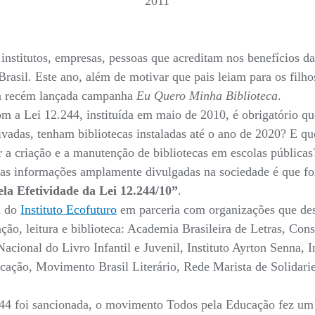
2011
institutos, empresas, pessoas que acreditam nos benefícios da
Brasil. Este ano, além de motivar que pais leiam para os filho
 a recém lançada campanha
Eu Quero Minha Biblioteca
.
m a Lei 12.244, instituída em maio de 2010, é obrigatório que
rivadas, tenham bibliotecas instaladas até o ano de 2020? E qu
 a criação e a manutenção de bibliotecas em escolas públicas
sas informações amplamente divulgadas na sociedade é que fo
la Efetividade da Lei 12.244/10”
.
a do
Instituto Ecofuturo
em parceria com organizações que de
ação, leitura e biblioteca: Academia Brasileira de Letras, Con
cional do Livro Infantil e Juvenil, Instituto Ayrton Senna, I
cação, Movimento Brasil Literário, Rede Marista de Solidar
44 foi sancionada, o movimento Todos pela Educação fez um