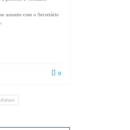
sse assunto com o Secretário
a.
0
ofuturo