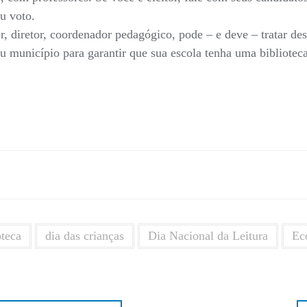
eu voto.
r, diretor, coordenador pedagógico, pode – e deve – tratar de
u município para garantir que sua escola tenha uma bibliotec
C
m
oteca
dia das crianças
Dia Nacional da Leitura
Ec