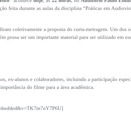
ento”
acontece
hoje
, às
22 horas
, no
Auditório Paulo Emíl
ão feita durante as aulas da disciplina “Práticas em Audiovis
diram coletivamente a proposta do curta-metragem. Um dos ob
m possa ser um importante material para ser utilizado em esc
os, ex-alunos e colaboradores, incluindo a participação espec
a importância do filme para a área acadêmica.
er_embedded&v=TK7m7nY7P6U]