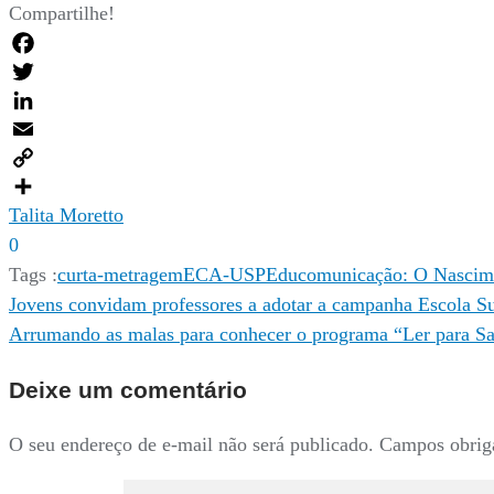
Compartilhe!
Facebook
Twitter
LinkedIn
Email
Copy
Link
Compartilhar
Talita Moretto
0
Tags :
curta-metragem
ECA-USP
Educomunicação: O Nascim
Navegação
Jovens convidam professores a adotar a campanha Escola Su
Arrumando as malas para conhecer o programa “Ler para 
de
Deixe um comentário
Post
O seu endereço de e-mail não será publicado.
Campos obrig