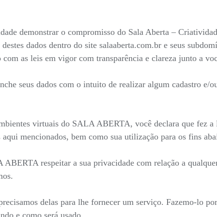
nalidade demonstrar o compromisso do Sala Aberta – Criativid
 destes dados dentro do site salaaberta.com.br e seus subdo
do com as leis em vigor com transparência e clareza junto a v
he seus dados com o intuito de realizar algum cadastro e/ou 
mbientes virtuais do SALA ABERTA, você declara que fez a le
 aqui mencionados, bem como sua utilização para os fins aba
LA ABERTA respeitar a sua privacidade com relação a qualque
mos.
recisamos delas para lhe fornecer um serviço. Fazemo-lo por
ndo e como será usado.