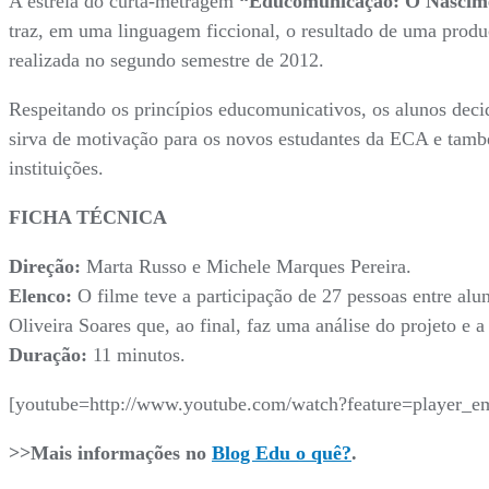
A estreia do curta-metragem
“Educomunicação: O Nascim
traz, em uma linguagem ficcional, o resultado de uma produç
realizada no segundo semestre de 2012.
Respeitando os princípios educomunicativos, os alunos deci
sirva de motivação para os novos estudantes da ECA e també
instituições.
FICHA TÉCNICA
Direção:
Marta Russo e Michele Marques Pereira.
Elenco:
O filme teve a participação de 27 pessoas entre alun
Oliveira Soares que, ao final, faz uma análise do projeto e 
Duração:
11 minutos.
[youtube=http://www.youtube.com/watch?feature=play
>>Mais informações no
Blog Edu o quê?
.