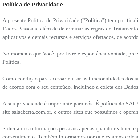
Política de Privacidade
A presente Política de Privacidade (“Política”) tem por fi
Dados Pessoais, além de determinar as regras de Tratamento
aplicativos e demais recursos e serviços ofertados, de acor
No momento que Você, por livre e espontânea vontade, preenc
Política.
Como condição para acessar e usar as funcionalidades dos a
de acordo com o seu conteúdo, incluindo a coleta dos Dados
A sua privacidade é importante para nós. É política do SA
site salaaberta.com.br, e outros sites que possuímos e opera
Solicitamos informações pessoais apenas quando realmente p
consentimento. Também informamos por que estamos coleta