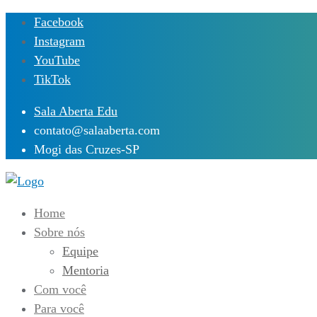
Skip
Facebook
to
Instagram
content
YouTube
TikTok
Sala Aberta Edu
contato@salaaberta.com
Mogi das Cruzes-SP
Home
Sobre nós
Equipe
Mentoria
Com você
Para você