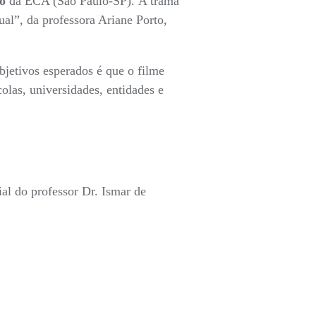
io
da ECA (São Paulo-SP). A trama
ual”, da professora Ariane Porto,
jetivos esperados é que o filme
olas, universidades, entidades e
ial do professor Dr. Ismar de