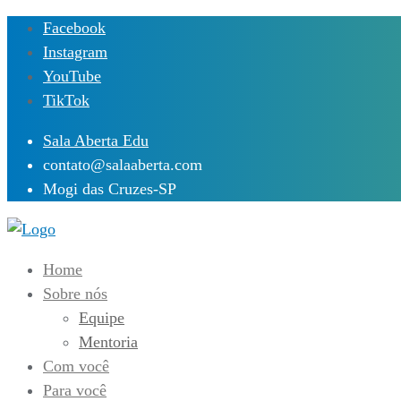
Skip
Facebook
to
Instagram
content
YouTube
TikTok
Sala Aberta Edu
contato@salaaberta.com
Mogi das Cruzes-SP
Home
Sobre nós
Equipe
Mentoria
Com você
Para você