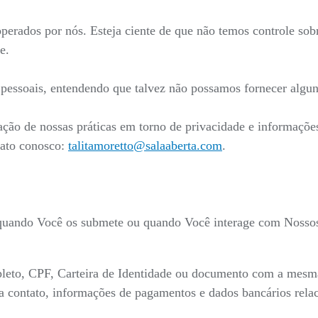
 operados por nós. Esteja ciente de que não temos controle sob
e.
s pessoais, entendendo que talvez não possamos fornecer algun
ação de nossas práticas em torno de privacidade e informaçõ
tato conosco:
talitamoretto@salaaberta.com
.
 quando Você os submete ou quando Você interage com Nossos 
eto, CPF, Carteira de Identidade ou documento com a mesma v
para contato, informações de pagamentos e dados bancários re