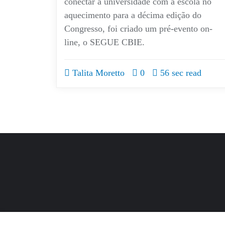
conectar a universidade com a escola no
aquecimento para a décima edição do
Congresso, foi criado um pré-evento on-
line, o SEGUE CBIE.
Talita Moretto
0
56 sec read