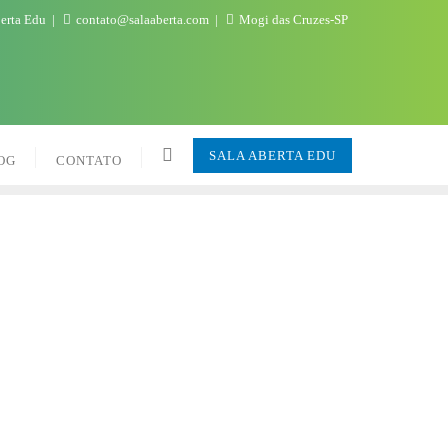
berta Edu
contato@salaaberta.com
Mogi das Cruzes-SP
SALA ABERTA EDU
OG
CONTATO