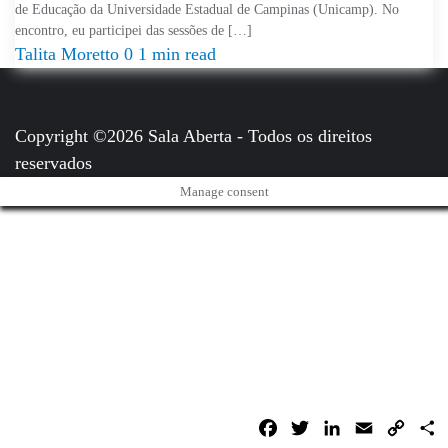
de Educação da Universidade Estadual de Campinas (Unicamp). No
encontro, eu participei das sessões de […]
Talita Moretto
0
1 min read
Copyright ©2026 Sala Aberta - Todos os direitos
reservados
Manage consent
Facebook
Twitter
LinkedIn
Email
Copy
C
Link