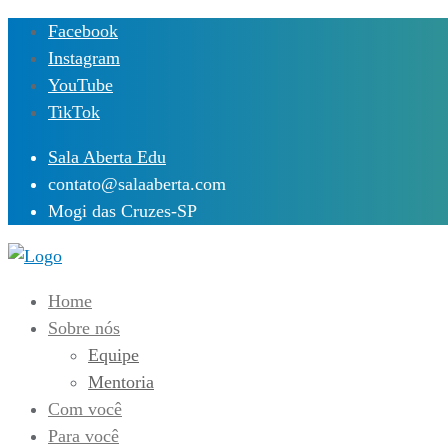
Skip
Facebook
to
Instagram
content
YouTube
TikTok
Sala Aberta Edu
contato@salaaberta.com
Mogi das Cruzes-SP
Home
Sobre nós
Equipe
Mentoria
Com você
Para você