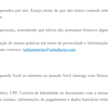
 operados por nós. Esteja ciente de que não temos controle sob
e.
s pessoais, entendendo que talvez não possamos fornecer algun
ação de nossas práticas em torno de privacidade e informaçõ
tato conosco:
talitamoretto@salaaberta.com
.
 quando Você os submete ou quando Você interage com Nossos 
eto, CPF, Carteira de Identidade ou documento com a mesma v
para contato, informações de pagamentos e dados bancários re