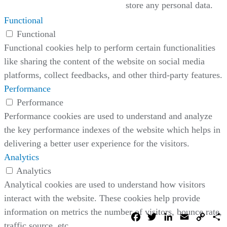
store any personal data.
Functional
Functional
Functional cookies help to perform certain functionalities
like sharing the content of the website on social media
platforms, collect feedbacks, and other third-party features.
Performance
Performance
Performance cookies are used to understand and analyze
the key performance indexes of the website which helps in
delivering a better user experience for the visitors.
Analytics
Analytics
Analytical cookies are used to understand how visitors
interact with the website. These cookies help provide
information on metrics the number of visitors, bounce rate,
Facebook
Twitter
LinkedIn
Email
Copy
C
Link
traffic source, etc.