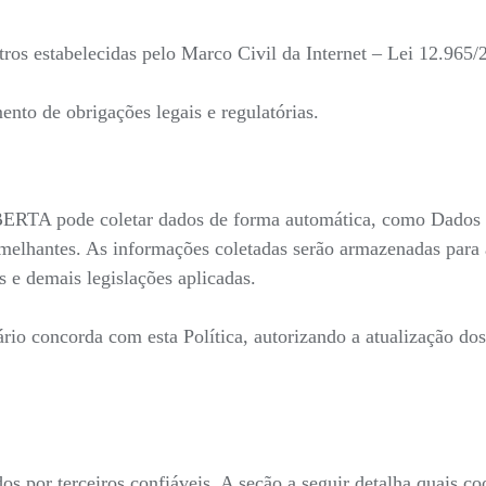
ros estabelecidas pelo Marco Civil da Internet – Lei 12.965/
nto de obrigações legais e regulatórias.
ERTA pode coletar dados de forma automática, como Dados Id
emelhantes. As informações coletadas serão armazenadas para a
 e demais legislações aplicadas.
uário concorda com esta Política, autorizando a atualização do
 por terceiros confiáveis. A seção a seguir detalha quais coo