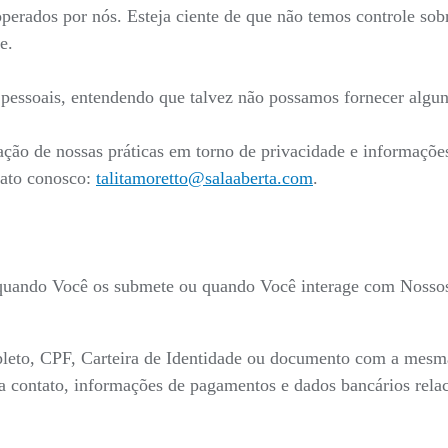
 operados por nós. Esteja ciente de que não temos controle sob
e.
s pessoais, entendendo que talvez não possamos fornecer algun
ação de nossas práticas em torno de privacidade e informaçõ
tato conosco:
talitamoretto@salaaberta.com
.
 quando Você os submete ou quando Você interage com Nossos 
eto, CPF, Carteira de Identidade ou documento com a mesma v
para contato, informações de pagamentos e dados bancários re