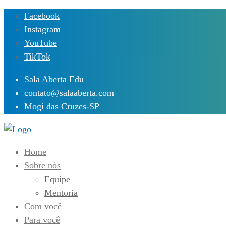
Skip
Facebook
to
Instagram
content
YouTube
TikTok
Sala Aberta Edu
contato@salaaberta.com
Mogi das Cruzes-SP
Home
Sobre nós
Equipe
Mentoria
Com você
Para você