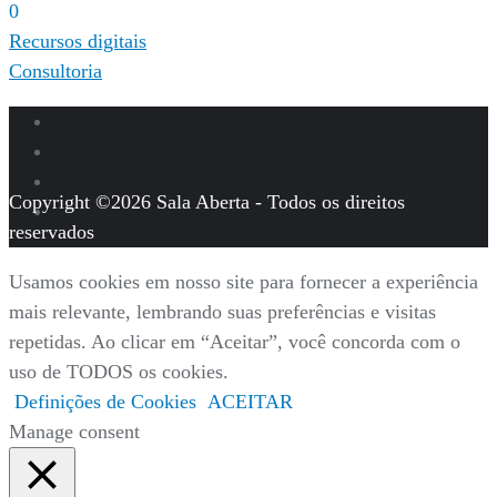
0
Navegação
Recursos digitais
Consultoria
de
Post
Copyright ©2026 Sala Aberta - Todos os direitos
reservados
Usamos cookies em nosso site para fornecer a experiência
mais relevante, lembrando suas preferências e visitas
repetidas. Ao clicar em “Aceitar”, você concorda com o
uso de TODOS os cookies.
Definições de Cookies
ACEITAR
Manage consent