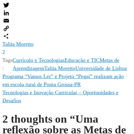
Facebook
Twitter
LinkedIn
Email
Copy
Link
Compartilhar
Talita Moretto
2
Tags
Currículo e Tecnologias
Educação e TIC
Metas de
:
Aprendizagem
Talita Moretto
Universidade de Lisboa
Navegação
Programa “Vamos Ler” e Projeto “Pegaí” realizam ação
em escola rural de Ponta Grossa-PR
de
Tecnologias e Inovação Curricular – Oportunidades e
Post
Desafios
2 thoughts on “
Uma
reflexão sobre as Metas de