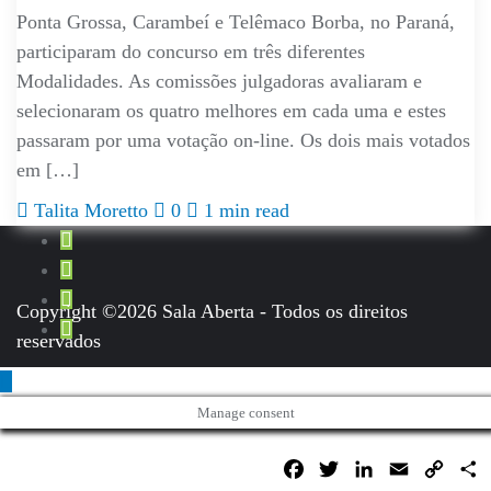
Ponta Grossa, Carambeí e Telêmaco Borba, no Paraná,
participaram do concurso em três diferentes
Modalidades. As comissões julgadoras avaliaram e
selecionaram os quatro melhores em cada uma e estes
passaram por uma votação on-line. Os dois mais votados
em […]
Talita Moretto
0
1 min read
Copyright ©2026 Sala Aberta - Todos os direitos
reservados
Manage consent
Facebook
Twitter
LinkedIn
Email
Copy
C
Link