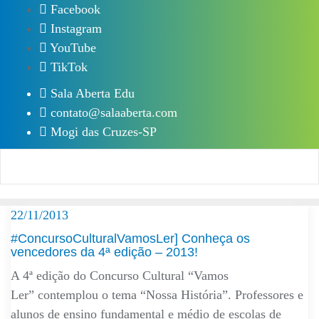
Skip
Facebook
to
Instagram
content
YouTube
TikTok
Sala Aberta Edu
contato@salaaberta.com
Mogi das Cruzes-SP
22/11/2013
#ConcursoCulturalVamosLer] Conheça os
vencedores da 4ª edição – 2013!
A 4ª edição do Concurso Cultural “Vamos
Ler” contemplou o tema “Nossa História”. Professores e
alunos de ensino fundamental e médio de escolas de