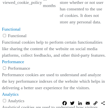
viewed_cookie_policy
store whether or not user
months
has consented to the use
of cookies. It does not
store any personal data.
Functional
Functional
Functional cookies help to perform certain functionalities
like sharing the content of the website on social media
platforms, collect feedbacks, and other third-party features.
Performance
Performance
Performance cookies are used to understand and analyze
the key performance indexes of the website which helps in
delivering a better user experience for the visitors.
Analytics
Analytics
Facebook
Twitter
LinkedIn
Email
Copy
C
Link
Analytical cookies are used to understand how visitors