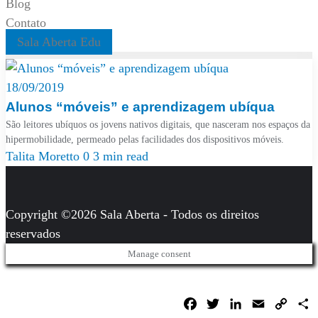
Blog
Contato
Sala Aberta Edu
18/09/2019
Alunos “móveis” e aprendizagem ubíqua
São leitores ubíquos os jovens nativos digitais, que nasceram nos espaços da
hipermobilidade, permeado pelas facilidades dos dispositivos móveis.
Talita Moretto
0
3 min read
Copyright ©2026 Sala Aberta - Todos os direitos
reservados
Manage consent
Facebook
Twitter
LinkedIn
Email
Copy
C
Link