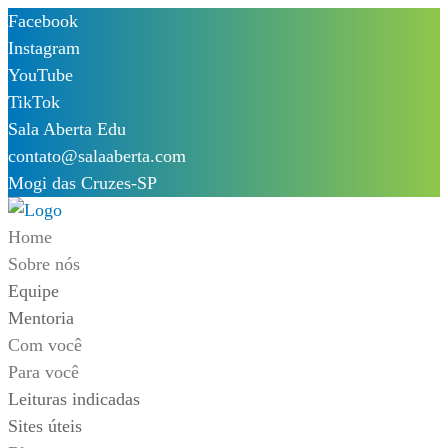
Skip
Facebook
to
Instagram
content
YouTube
TikTok
Sala Aberta Edu
contato@salaaberta.com
Mogi das Cruzes-SP
Home
Sobre nós
Equipe
Mentoria
Com você
Para você
Leituras indicadas
Sites úteis