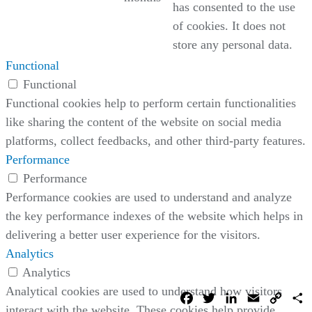
has consented to the use
of cookies. It does not
store any personal data.
Functional
Functional
Functional cookies help to perform certain functionalities
like sharing the content of the website on social media
platforms, collect feedbacks, and other third-party features.
Performance
Performance
Performance cookies are used to understand and analyze
the key performance indexes of the website which helps in
delivering a better user experience for the visitors.
Analytics
Analytics
Analytical cookies are used to understand how visitors
Facebook
Twitter
LinkedIn
Email
Copy
C
Link
interact with the website. These cookies help provide