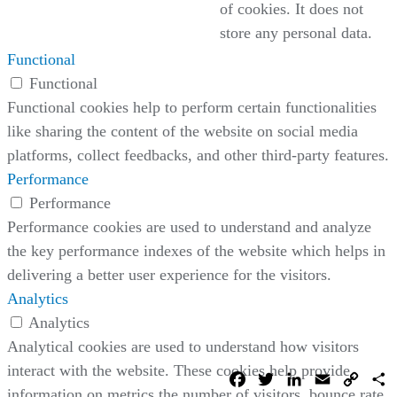
of cookies. It does not
store any personal data.
Functional
Functional
Functional cookies help to perform certain functionalities
like sharing the content of the website on social media
platforms, collect feedbacks, and other third-party features.
Performance
Performance
Performance cookies are used to understand and analyze
the key performance indexes of the website which helps in
delivering a better user experience for the visitors.
Analytics
Analytics
Analytical cookies are used to understand how visitors
interact with the website. These cookies help provide
Facebook
Twitter
LinkedIn
Email
Copy
C
Link
information on metrics the number of visitors, bounce rate,