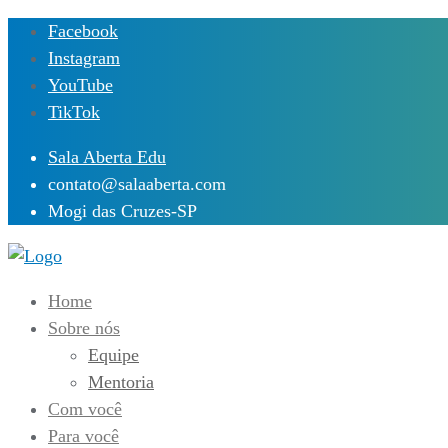
Skip
Facebook
to
Instagram
content
YouTube
TikTok
Sala Aberta Edu
contato@salaaberta.com
Mogi das Cruzes-SP
Home
Sobre nós
Equipe
Mentoria
Com você
Para você