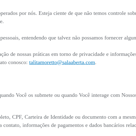
 operados por nós. Esteja ciente de que não temos controle sob
e.
s pessoais, entendendo que talvez não possamos fornecer algun
ação de nossas práticas em torno de privacidade e informaçõ
tato conosco:
talitamoretto@salaaberta.com
.
 quando Você os submete ou quando Você interage com Nossos 
eto, CPF, Carteira de Identidade ou documento com a mesma v
para contato, informações de pagamentos e dados bancários re