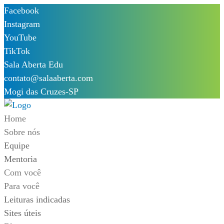
Skip
Facebook
to
Instagram
content
YouTube
TikTok
Sala Aberta Edu
contato@salaaberta.com
Mogi das Cruzes-SP
Home
Sobre nós
Equipe
Mentoria
Com você
Para você
Leituras indicadas
Sites úteis