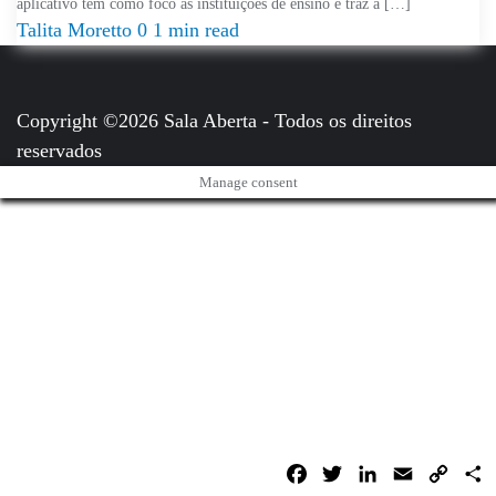
aplicativo tem como foco as instituições de ensino e traz a […]
Talita Moretto
0
1 min read
Copyright ©2026 Sala Aberta - Todos os direitos
reservados
Manage consent
Facebook
Twitter
LinkedIn
Email
Copy
C
Link