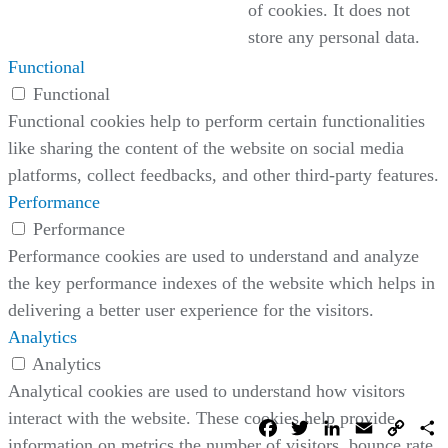
of cookies. It does not
store any personal data.
Functional
Functional
Functional cookies help to perform certain functionalities
like sharing the content of the website on social media
platforms, collect feedbacks, and other third-party features.
Performance
Performance
Performance cookies are used to understand and analyze
the key performance indexes of the website which helps in
delivering a better user experience for the visitors.
Analytics
Analytics
Analytical cookies are used to understand how visitors
interact with the website. These cookies help provide
Facebook
Twitter
LinkedIn
Email
Copy
C
Link
information on metrics the number of visitors, bounce rate,