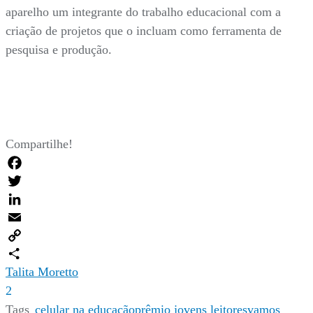
aparelho um integrante do trabalho educacional com a
criação de projetos que o incluam como ferramenta de
pesquisa e produção.
Compartilhe!
Facebook
Twitter
LinkedIn
Email
Copy
Link
Compartilhar
Talita Moretto
2
Tags
celular na educação
prêmio jovens leitores
vamos