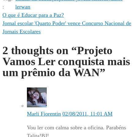
:
ler
wan
Navegação
O que é Educar para a Paz?
Jornal escolar 'Quarto Poder' vence Concurso Nacional de
de
Jornais Escolares
Post
2 thoughts on “
Projeto
Vamos Ler conquista mais
um prêmio da WAN
”
Marli Fiorentin
02/08/2011, 11:01 AM
Vou ler com calma sobre a oficina. Parabéns
Talita!BJ!