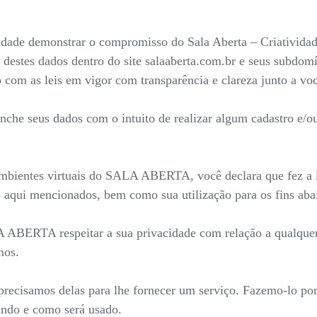
nalidade demonstrar o compromisso do Sala Aberta – Criativid
 destes dados dentro do site salaaberta.com.br e seus subdo
do com as leis em vigor com transparência e clareza junto a v
he seus dados com o intuito de realizar algum cadastro e/ou 
mbientes virtuais do SALA ABERTA, você declara que fez a le
 aqui mencionados, bem como sua utilização para os fins aba
LA ABERTA respeitar a sua privacidade com relação a qualque
mos.
recisamos delas para lhe fornecer um serviço. Fazemo-lo por
ndo e como será usado.