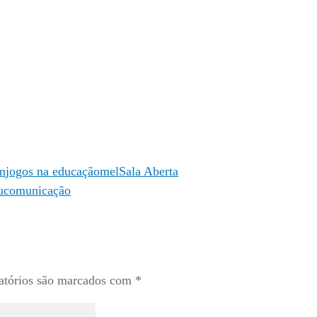
am
jogos na educação
mel
Sala Aberta
educomunicação
atórios são marcados com
*