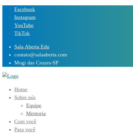
Skip
Facebook
to
Instagram
content
YouTube
TikTok
Sala Aberta Edu
contato@salaaberta.com
Mogi das Cruzes-SP
Home
Sobre nós
Equipe
Mentoria
Com você
Para você