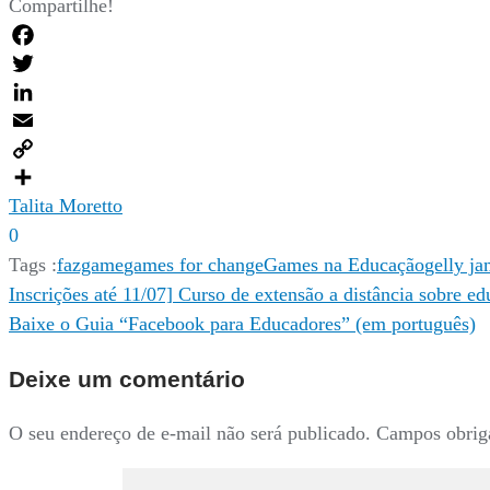
Compartilhe!
Facebook
Twitter
LinkedIn
Email
Copy
Link
Compartilhar
Talita Moretto
0
Tags :
fazgame
games for change
Games na Educação
gelly j
Navegação
Inscrições até 11/07] Curso de extensão a distância sobre 
Baixe o Guia “Facebook para Educadores” (em português)
de
Deixe um comentário
Post
O seu endereço de e-mail não será publicado.
Campos obrig