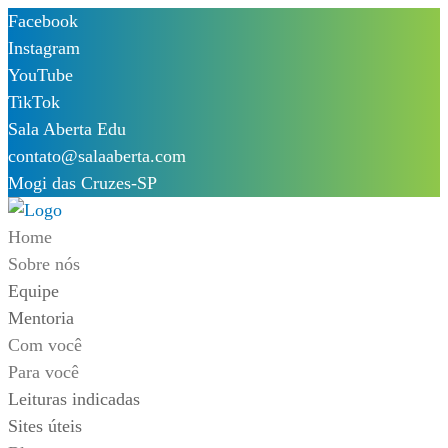
Skip
Facebook
to
Instagram
content
YouTube
TikTok
Sala Aberta Edu
contato@salaaberta.com
Mogi das Cruzes-SP
Home
Sobre nós
Equipe
Mentoria
Com você
Para você
Leituras indicadas
Sites úteis