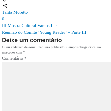
Copy
Link
Compartilhar
Talita Moretto
0
Navegação
III Mostra Cultural Vamos Ler
Reunião do Comitê ‘Young Reader’ – Parte III
de
Deixe um comentário
Post
O seu endereço de e-mail não será publicado.
Campos obrigatórios são
marcados com
*
Comentário
*