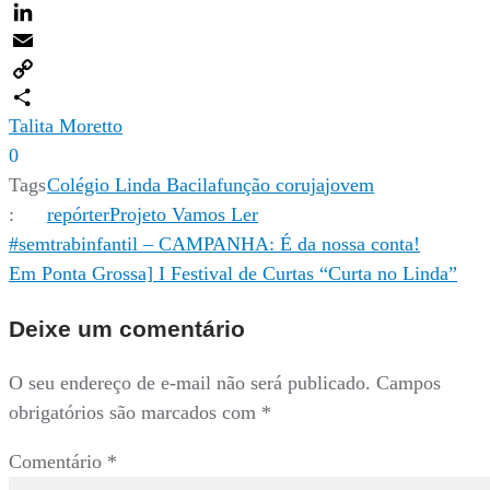
Twitter
LinkedIn
Email
Copy
Link
Compartilhar
Talita Moretto
0
Tags
Colégio Linda Bacila
função coruja
jovem
:
repórter
Projeto Vamos Ler
Navegação
#semtrabinfantil – CAMPANHA: É da nossa conta!
Em Ponta Grossa] I Festival de Curtas “Curta no Linda”
de
Post
Deixe um comentário
O seu endereço de e-mail não será publicado.
Campos
obrigatórios são marcados com
*
Comentário
*