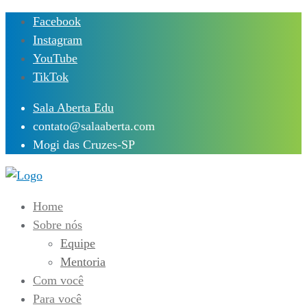
Skip
Facebook
to
Instagram
content
YouTube
TikTok
Sala Aberta Edu
contato@salaaberta.com
Mogi das Cruzes-SP
Home
Sobre nós
Equipe
Mentoria
Com você
Para você