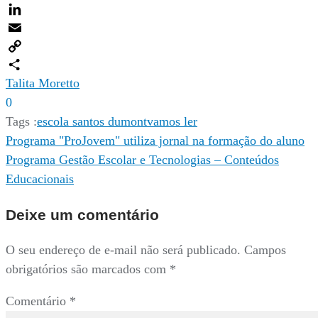
Twitter
LinkedIn
Email
Copy
Link
Compartilhar
Talita Moretto
0
Tags :
escola santos dumont
vamos ler
Navegação
Programa "ProJovem" utiliza jornal na formação do aluno
Programa Gestão Escolar e Tecnologias – Conteúdos
de
Educacionais
Post
Deixe um comentário
O seu endereço de e-mail não será publicado.
Campos
obrigatórios são marcados com
*
Comentário
*