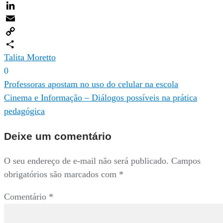
Twitter
LinkedIn
Email
Copy
Link
Compartilhar
Talita Moretto
0
Navegação
Professoras apostam no uso do celular na escola
Cinema e Informação – Diálogos possíveis na prática
de
pedagógica
Post
Deixe um comentário
O seu endereço de e-mail não será publicado.
Campos
obrigatórios são marcados com
*
Comentário
*