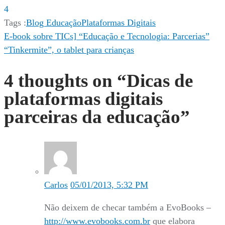
4
Tags :
Blog Educação
Plataformas Digitais
Navegação
E-book sobre TICs] “Educação e Tecnologia: Parcerias”
“Tinkermite”, o tablet para crianças
de
Post
4 thoughts on “
Dicas de
plataformas digitais
parceiras da educação
”
Carlos
05/01/2013, 5:32 PM
Não deixem de checar também a EvoBooks –
http://www.evobooks.com.br
que elabora