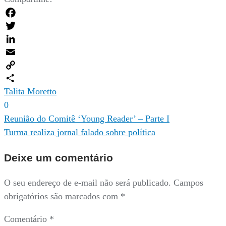
Facebook
Twitter
LinkedIn
Email
Copy
Link
Compartilhar
Talita Moretto
0
Navegação
Reunião do Comitê ‘Young Reader’ – Parte I
Turma realiza jornal falado sobre política
de
Post
Deixe um comentário
O seu endereço de e-mail não será publicado.
Campos
obrigatórios são marcados com
*
Comentário
*