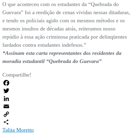
O que aconteceu com os estudantes da “Quebrada do
Guevara” foi a reedição de cenas vividas nessas ditaduras,
e tendo os policiais agido com os mesmos métodos e os
mesmos insultos de décadas atrás, reiteramos nosso
repúdio à essa ação criminosa praticada por delinqüentes
fardados contra estudantes indefesos.”
*Assinam esta carta representantes dos residentes da
moradia estudantil “Quebrada do Guevara”
Compartilhe!
Facebook
Twitter
LinkedIn
Email
Copy
Link
Compartilhar
Talita Moretto