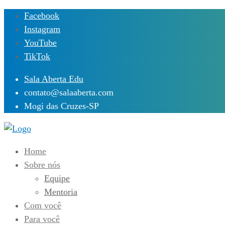
Skip
Facebook
to
Instagram
content
YouTube
TikTok
Sala Aberta Edu
contato@salaaberta.com
Mogi das Cruzes-SP
Home
Sobre nós
Equipe
Mentoria
Com você
Para você