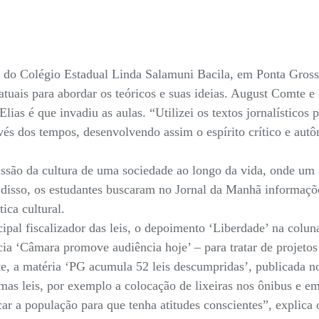
 do Colégio Estadual Linda Salamuni Bacila, em Ponta Grossa
 atuais para abordar os teóricos e suas ideias. August Comte
 Elias é que invadiu as aulas. “Utilizei os textos jornalístic
vés dos tempos, desenvolvendo assim o espírito crítico e aut
missão da cultura de uma sociedade ao longo da vida, onde um 
 disso, os estudantes buscaram no Jornal da Manhã informaçõ
ica cultural.
cipal fiscalizador das leis, o depoimento ‘Liberdade’ na colu
ícia ‘Câmara promove audiência hoje’ – para tratar de projetos
te, a matéria ‘PG acumula 52 leis descumpridas’, publicada 
as leis, por exemplo a colocação de lixeiras nos ônibus e e
ar a população para que tenha atitudes conscientes”, explica 