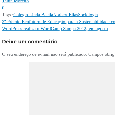
Link
Compartilhar
Talita Moretto
0
Tags :
Colégio Linda Bacila
Norbert Elias
Sociologia
Navegação
3º Prêmio Ecofuturo de Educação para a Sustentabilidade co
WordPress realiza o WordCamp Sampa 2012, em agosto
de
Deixe um comentário
Post
O seu endereço de e-mail não será publicado.
Campos obrig