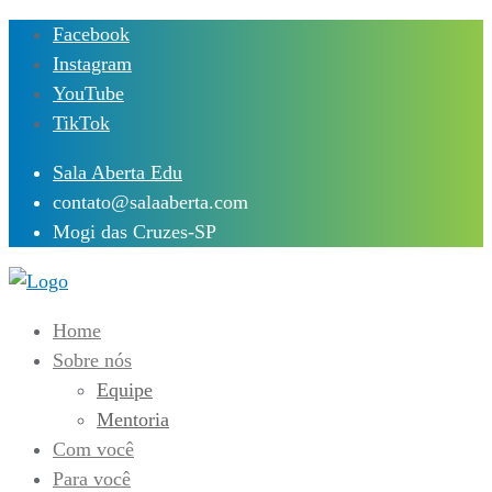
Skip
Facebook
to
Instagram
content
YouTube
TikTok
Sala Aberta Edu
contato@salaaberta.com
Mogi das Cruzes-SP
Home
Sobre nós
Equipe
Mentoria
Com você
Para você